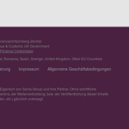
inanzamt Nürnberg-Zentral
nue & Customs; UK Government
 Fővárosi Cégbíróság;
nd
,
Romania
,
Spain
,
Sverige
,
United Kingdom
,
Other EU Countries
ferung
Impressum
Allgemeine Geschäftsbedingungen
 Eigentum von Senia Group und ihre Partner. Ohne schriftliche
ens, der Weiterverbreitung, bzw. der Veröffentlichung dieser Inhalte
en, etc.) gänzlich untersagt.