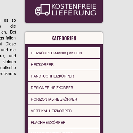
n es so
en die
ich. Bei
gs fallen
KATEGORIEN
uf. Diese
 und die
HEIZKÖRPER-MANIA | AKTION
hre, und
kleinen
HEIZKÖRPER
optische
rockners
HANDTUCHHEIZKÖRPER
DESIGNER HEIZKÖRPER
HORIZONTAL-HEIZKÖRPER
VERTIKAL-HEIZKÖRPER
FLACHHEIZKÖRPER