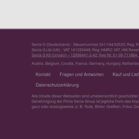
Senia G (Deutschland) - Steuernummer 241/194/32533; Reg: F
Senia G Ltd (UK) - VAT 161330448; Reg: HMRC VAT, HM Reve
Senia G Kft (Ungarn) – 12956441-2-42; Reg Nr: 01-09-711864,
Austria
,
Belgium
,
Croatia
,
France
,
Germany
,
Hungary
,
Netherla
Kontakt
Fragen und Antworten
Kauf und Lie
Datenschutzerklärung
Alle Inhalte dieser Webseiten sind urheberrechtlich geschützter
Genehmigung der Firma Senia Group ist jegliche Form des Kopier
ganz oder auszugsweise (z. B. Texte, Bilder, Grafiken, Fotos, Dat