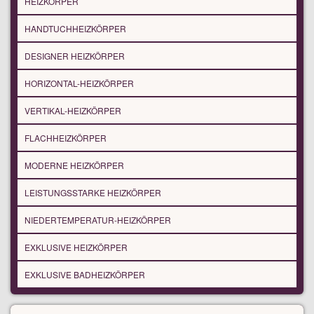
HEIZKÖRPER
HANDTUCHHEIZKÖRPER
DESIGNER HEIZKÖRPER
HORIZONTAL-HEIZKÖRPER
VERTIKAL-HEIZKÖRPER
FLACHHEIZKÖRPER
MODERNE HEIZKÖRPER
LEISTUNGSSTARKE HEIZKÖRPER
NIEDERTEMPERATUR-HEIZKÖRPER
EXKLUSIVE HEIZKÖRPER
EXKLUSIVE BADHEIZKÖRPER