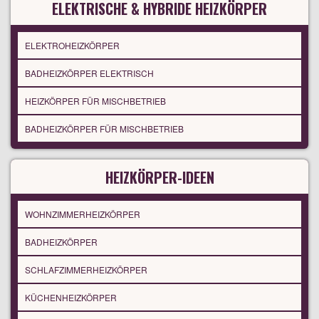
ELEKTRISCHE & HYBRIDE HEIZKÖRPER
ELEKTROHEIZKÖRPER
BADHEIZKÖRPER ELEKTRISCH
HEIZKÖRPER FÜR MISCHBETRIEB
BADHEIZKÖRPER FÜR MISCHBETRIEB
HEIZKÖRPER-IDEEN
WOHNZIMMERHEIZKÖRPER
BADHEIZKÖRPER
SCHLAFZIMMERHEIZKÖRPER
KÜCHENHEIZKÖRPER